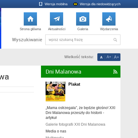
Wersja mobilna
Wersja dla niedowidzących




Strona główna
Aktualności
Galeria
Wydarzenia
Wyszukiwanie
Wielkość tekstu:
A+
A+
A
Dni Malanowa

owa
Plakat
„Mama ostrzegała”, że będzie głośno! XXI
Dni Malanowa przeszły do historii -
artykuł
Galerie fotografii XXI Dni Malanowa
Media o nas