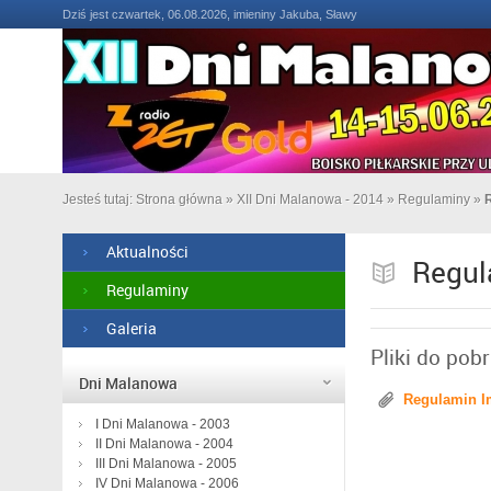
Dziś jest czwartek, 06.08.2026, imieniny Jakuba, Sławy
Jesteś tutaj:
Strona główna
»
XII Dni Malanowa - 2014
»
Regulaminy
»
Aktualności
Regul
Regulaminy
Galeria
Pliki do pob
Dni Malanowa
Regulamin I
I Dni Malanowa - 2003
II Dni Malanowa - 2004
III Dni Malanowa - 2005
IV Dni Malanowa - 2006